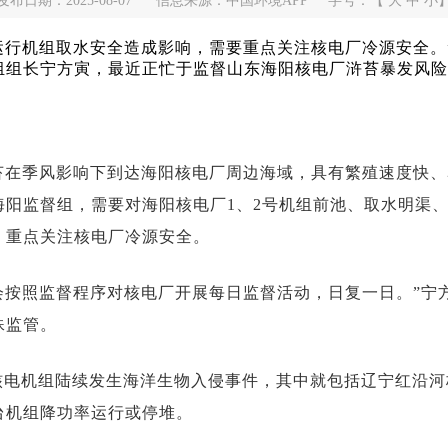
发布日期：2025-08-07
信息来源：中国环境APP
字号：【
大
中
小
运行机组取水安全造成影响，需要重点关注核电厂冷源安全。
组组长宁方寅，最近正忙于监督山东海阳核电厂
浒苔
暴发风险
浒苔在季风影响下到达海阳核电厂周边海域，具有繁殖速度快
海阳监督组，需要对海阳核电厂1、2号机组前池、取水明渠
，重点关注核电厂冷源安全。
们会按照监督程序对核电厂开展每日监督活动，日复一日。”宁
殊监管。
核电机组陆续发生海洋生物入侵事件，其中就包括辽宁红沿河
台机组降功率运行或停堆。