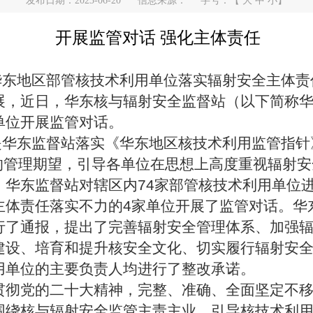
发布日期：2023-06-20
信息来源：
字号：【
大
中
小
】
开展监管对话
强化主体责任
华东地区部管核技术利用单位落实辐射安全主体责
展，近日，华东核与辐射安全监督站（以下简称
单位开展监管对话。
是华东监督站落实《华东地区核技术利用监管指针
”的管理期望，引导各单位在思想上高度重视辐射
，华东监督站对辖区内
74
家部管核技术利用单位
主体责任落实不力的
4
家单位开展了监管对话。华
行了通报，提出了完善辐射安全管理体系、加强
建设、培育和提升核安全文化、切实履行辐射安
用单位的主要负责人均进行了整改承诺。
贯彻党的二十大精神，完整、准确、全面坚定不
围绕核与辐射安全监管主责主业，引导核技术利