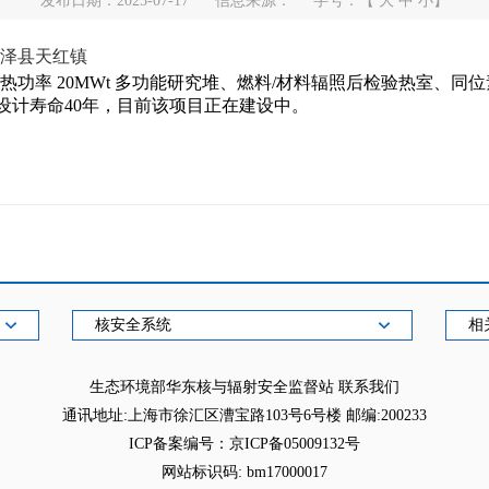
发布日期：2025-07-17
信息来源：
字号：【
大
中
小
】
彭泽县天红镇
 台热功率 20MWt 多功能研究堆、燃料/材料辐照后检验热室、
设计寿命40年，目前该项目正在建设中。
核安全系统
相
生态环境部华东核与辐射安全监督站
联系我们
通讯地址:上海市徐汇区漕宝路103号6号楼 邮编:200233
ICP备案编号：京ICP备05009132号
网站标识码: bm17000017