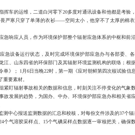
指挥车的运维，二道白河零下20多度对通讯设备和他都是考验
不畏严寒只穿了单薄的衣衫——空间太小，他穿不了太厚的棉衣
应急响应人员，作为环境保护部整个辐射应急体系的中枢和前
应急设备运行状态，及时完成环境保护部应急办与各部委、各
龙江、山东四省的环保部门及其辐射环境监测机构的联络；根
令单》； 1月6日当晚22时，第一期《应对朝鲜第四次核试验信
了重要素材。
组紧盯辐射事故相关的数据和信息，时刻关注不停变化的气象
事故发展的趋势，为国办、中办、环境保护部应急办和相关省
。
监测中心报送监测数据的汇总和校核，对每份文件涉及的37个辐
24个气溶胶采样点、15个气碘采样点数据逐一审核把关，确保