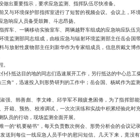
设做出重要指示，要求应急监测、指挥队伍尽快准备。
发前又与环境保护部指挥室进行了短暂的视频会议。会议上，环
应急响应人员备受鼓舞、斗志昂扬。
急指挥车、一辆移动实验室车、两辆越野车组成的应急响应队伍
环境监测部同志组成，由核应急与辐射环境监测部主任岳会国
料与放射性废物部主任刘新华作为专家组成员，信息所戴文博
。
车程。
风尘仆仆抵达目的地的同志们迅速展开工作，另行抵达的中心总工
铁三角”，迅速投入到形势研判的工作中；岳会国、杨斌作为监
淑强、韩善彪、李文峰、邱学军不顾疲惫困倦，为了指挥部能
、开箱、预热、校准调试，一次次演练和实战中积累经验此时
测队员的行动，现场监测全面开展。
唯一的“机要秘书”，每天负责数次例会、形势分析会的会议记
、发送到每位一线应急人员手中的慰问短信。几天下来，竟没有