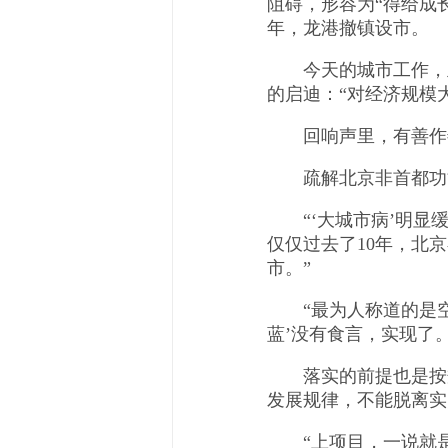
阻碍，形容为“得给成长
年，龙港撤镇设市。
今天的城市工作，正
的启迪：“对经济规模
回响声里，有善作
疏解北京非首都功能
“‘大城市病’明显缓
仅仅过去了10年，北
市。”
“最为人称道的是空气
蓝’没有食言，实现了
落实的前提也是按规
发展规律，不能脱离实
“上项目，一说就是