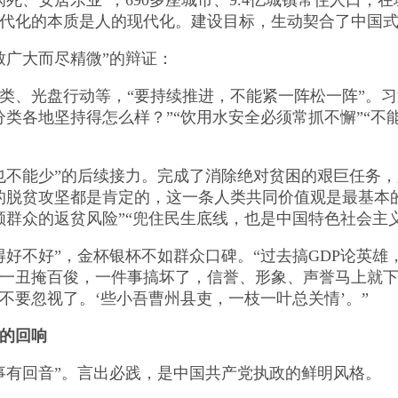
、安居乐业”，690多座城市、9.4亿城镇常住人口，
代化的本质是人的现代化。建设目标，生动契合了中国
广大而尽精微”的辩证：
、光盘行动等，“要持续推进，不能紧一阵松一阵”。习
分类各地坚持得怎么样？”“饮用水安全必须常抓不懈”“不
不能少”的后续接力。完成了消除绝对贫困的艰巨任务，
的脱贫攻坚都是肯定的，这一条人类共同价值观是最基本
顾群众的返贫风险”“兜住民生底线，也是中国特色社会主
不好”，金杯银杯不如群众口碑。“过去搞GDP论英雄
一丑掩百俊，一件事搞坏了，信誉、形象、声誉马上就
不要忽视了。‘些小吾曹州县吏，一枝一叶总关情’。”
的回响
有回音”。言出必践，是中国共产党执政的鲜明风格。