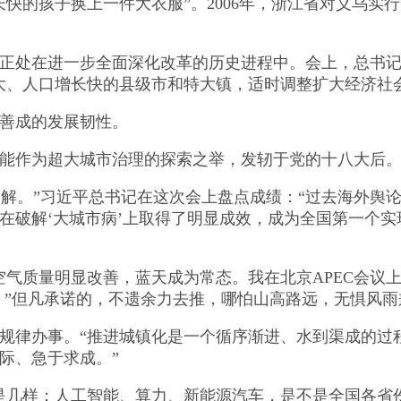
快的孩子换上一件大衣服”。2006年，浙江省对义乌实行
处在进一步全面深化改革的历史进程中。会上，总书记
大、人口增长快的县级市和特大镇，适时调整扩大经济社
善成的发展韧性。
作为超大城市治理的探索之举，发轫于党的十八大后
解。”习近平总书记在这次会上盘点成绩：“过去海外舆
京在破解‘大城市病’上取得了明显成效，成为全国第一个
质量明显改善，蓝天成为常态。我在北京APEC会议上向
。”但凡承诺的，不遗余力去推，哪怕山高路远，无惧风雨
律办事。“推进城镇化是一个循序渐进、水到渠成的过
际、急于求成。”
几样：人工智能、算力、新能源汽车，是不是全国各省