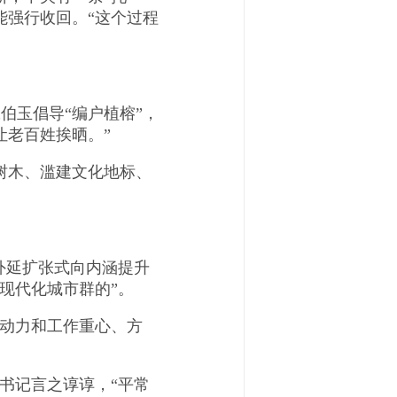
能强行收回。“这个过程
玉倡导“编户植榕”，
让老百姓挨晒。”
树木、滥建文化地标、
外延扩张式向内涵提升
现代化城市群的”。
动力和工作重心、方
书记言之谆谆，“平常