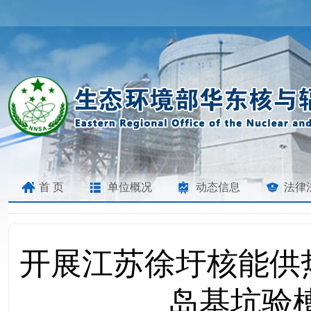
首 页
单位概况
动态信息
法律
开展江苏徐圩核能供
岛基坑验